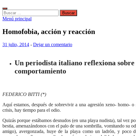
Buscar:
Menú principal
Homofobia, acción y reacción
31 julio, 2014
-
Dejar un comentario
Un periodista italiano reflexiona sobr
comportamiento
FEDERICO BITTI (*)
Aquí estamos, después de sobrevivir a una agresión xeno- homo- o 
crisis, hay tiempo para el odio.
Quizás porque estábamos desnudos (en una playa nudista), tal vez po
bestia, amenazándonos con el palo de una sombrilla, vomitando su odi
amigo), avergonzada, huye de la playa como un ladrón, y poco des