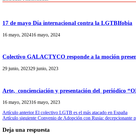
17 de mayo Día internacional contra la LGTBIfobia
16 mayo, 2024
16 mayo, 2024
Colectivo GALACTYCO responde a la moción present
29 junio, 2023
29 junio, 2023
Arte, concienciación y presentación del periódic
16 mayo, 2023
16 mayo, 2023
Navegación
Artículo anterior
El colectivo LGTB es el más atacado en España
Artículo siguiente
Convenio de Adopción con Rusia: decepcionante po
de
entradas
Deja una respuesta