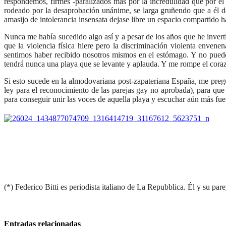
respondemos, firmes -paralizados más por la incredulidad que por e
rodeado por la desaprobación unánime, se larga gruñendo que a é
amasijo de intolerancia insensata dejase libre un espacio compartido 
Nunca me había sucedido algo así y a pesar de los años que he invert
que la violencia física hiere pero la discriminación violenta enve
sentimos haber recibido nosotros mismos en el estómago. Y no puedo 
tendrá nunca una playa que se levante y aplauda. Y me rompe el cora
Si esto sucede en la almodovariana post-zapateriana España, me pregu
ley para el reconocimiento de las parejas gay no aprobada), para que
para conseguir unir las voces de aquella playa y escuchar aún más fu
(*) Federico Bitti es periodista italiano de La Repubblica. Él y su pa
Entradas relacionadas