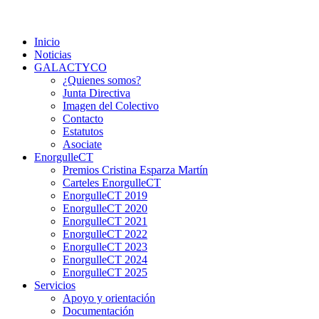
Saltar
Colectivo GALACTYCO
Asociacion de Lesbianas Gays Transexuales y Bisexuales de Ca
al
Inicio
contenido
Noticias
GALACTYCO
¿Quienes somos?
Junta Directiva
Imagen del Colectivo
Contacto
Estatutos
Asociate
EnorgulleCT
Premios Cristina Esparza Martín
Carteles EnorgulleCT
EnorgulleCT 2019
EnorgulleCT 2020
EnorgulleCT 2021
EnorgulleCT 2022
EnorgulleCT 2023
EnorgulleCT 2024
EnorgulleCT 2025
Servicios
Apoyo y orientación
Documentación