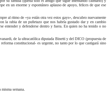
or su familia (queda sólo el amigo que sigue intentando calmarlo) y
e en un enorme y espontáneo aplauso de apoyo, felices de que ese
empre al ritmo de «ya están otra vez estos gays», descubro nuevamente
 con la rabia de un puñetazo que nos habría gustado dar y en cambio
rse entender y defenderse dentro y fuera. En quien no ha tenido o no
anardi, de la ultracatólica diputada Binetti y del DICO (propuesta de
eforma constitucional- es urgente, no tanto por lo que castigará sino
sta misma semana.