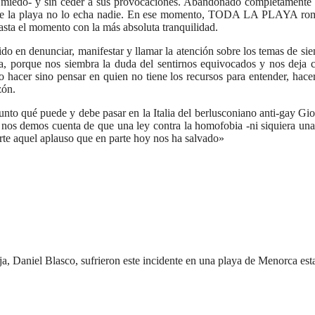
l miedo- y sin ceder a sus provocaciones. Abandonado completamente p
l de la playa no lo echa nadie. En ese momento, TODA LA PLAYA romp
hasta el momento con la más absoluta tranquilidad.
ido en denunciar, manifestar y llamar la atención sobre los temas de si
nena, porque nos siembra la duda del sentirnos equivocados y nos deja
hacer sino pensar en quien no tiene los recursos para entender, hace
zón.
nto qué puede y debe pasar en la Italia del berlusconiano anti-gay Giov
 nos demos cuenta de que una ley contra la homofobia -ni siquiera una r
erte aquel aplauso que en parte hoy nos ha salvado»
reja, Daniel Blasco, sufrieron este incidente en una playa de Menorca e