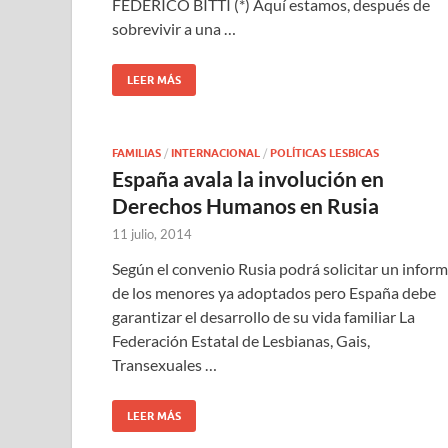
FEDERICO BITTI (*) Aquí estamos, después de
sobrevivir a una …
LEER MÁS
FAMILIAS
/
INTERNACIONAL
/
POLÍTICAS LESBICAS
España avala la involución en
Derechos Humanos en Rusia
11 julio, 2014
Según el convenio Rusia podrá solicitar un infor
de los menores ya adoptados pero España debe
garantizar el desarrollo de su vida familiar La
Federación Estatal de Lesbianas, Gais,
Transexuales …
LEER MÁS