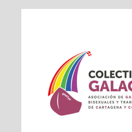
Colectivo GALAC
Asociacion de Lesbianas Gays Transexuales y Bis