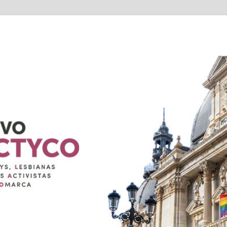
TYCO
exuales de Cartagena Y COmarca "Colectivo GALACTYCO"