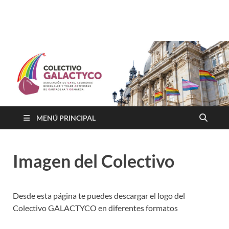
Colectivo GALACTYCO
Asociacion de Lesbianas Gays Transexuales y Bisexuales de
Cartagena Y COmarca "Colectivo GALACTYCO"
MENÚ PRINCIPAL
Imagen del Colectivo
Desde esta página te puedes descargar el logo del
Colectivo GALACTYCO en diferentes formatos