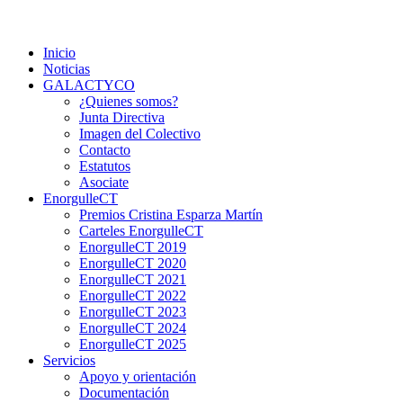
Saltar
Colectivo GALACTYCO
Asociacion de Lesbianas Gays Transexuales y Bisexuales de
al
Cartagena Y COmarca "Colectivo GALACTYCO"
Inicio
contenido
Noticias
GALACTYCO
¿Quienes somos?
Junta Directiva
Imagen del Colectivo
Contacto
Estatutos
Asociate
EnorgulleCT
Premios Cristina Esparza Martín
Carteles EnorgulleCT
EnorgulleCT 2019
EnorgulleCT 2020
EnorgulleCT 2021
EnorgulleCT 2022
EnorgulleCT 2023
EnorgulleCT 2024
EnorgulleCT 2025
Servicios
Apoyo y orientación
Documentación