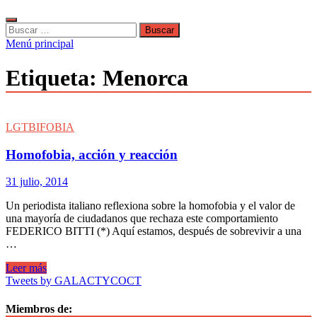
Buscar:
Menú principal
Etiqueta:
Menorca
LGTBIFOBIA
Homofobia, acción y reacción
31 julio, 2014
Un periodista italiano reflexiona sobre la homofobia y el valor de
una mayoría de ciudadanos que rechaza este comportamiento
FEDERICO BITTI (*) Aquí estamos, después de sobrevivir a una
…
Homofobia,
Leer más
acción
Tweets by GALACTYCOCT
y
reacción
Miembros de: