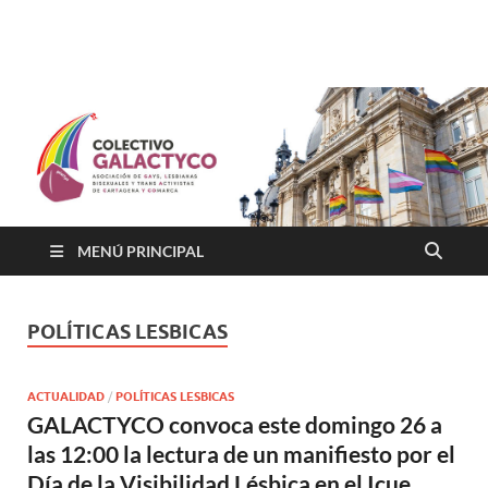
Colectivo GALACTYCO
Asociacion de Lesbianas Gays Transexuales y Bisexuales de
Cartagena Y COmarca "Colectivo GALACTYCO"
MENÚ PRINCIPAL
POLÍTICAS LESBICAS
ACTUALIDAD
/
POLÍTICAS LESBICAS
GALACTYCO convoca este domingo 26 a
las 12:00 la lectura de un manifiesto por el
Día de la Visibilidad Lésbica en el Icue