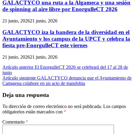
GALACTYCO una ruta a la Algameca y una sesión
de spinning al aire libre por EnorgulleCT 2026
21 junio, 2026
21 junio, 2026
GALACTYCO iza la bandera de la diversidad en el
Ayuntamiento y los campus de la UPCT y celebra la
fiesta pre-EnorgulleCT este viernes
21 junio, 2026
21 junio, 2026
Navegación
Artículo anterior
El EnorgulleCT 2026 se celebrará del 17 al 28 de
junio
de
Artículo siguiente
GALACTYCO denuncia que el Ayuntamiento de
entradas
Cartagena colabore en un acto de transfobia
Deja una respuesta
Tu dirección de correo electrónico no será publicada.
Los campos
obligatorios están marcados con
*
Comentario
*