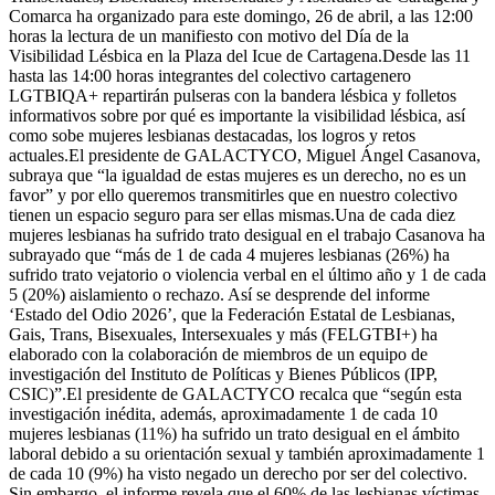
Comarca ha organizado para este domingo, 26 de abril, a las 12:00
horas la lectura de un manifiesto con motivo del Día de la
Visibilidad Lésbica en la Plaza del Icue de Cartagena.Desde las 11
hasta las 14:00 horas integrantes del colectivo cartagenero
LGTBIQA+ repartirán pulseras con la bandera lésbica y folletos
informativos sobre por qué es importante la visibilidad lésbica, así
como sobe mujeres lesbianas destacadas, los logros y retos
actuales.El presidente de GALACTYCO, Miguel Ángel Casanova,
subraya que “la igualdad de estas mujeres es un derecho, no es un
favor” y por ello queremos transmitirles que en nuestro colectivo
tienen un espacio seguro para ser ellas mismas.Una de cada diez
mujeres lesbianas ha sufrido trato desigual en el trabajo Casanova ha
subrayado que “más de 1 de cada 4 mujeres lesbianas (26%) ha
sufrido trato vejatorio o violencia verbal en el último año y 1 de cada
5 (20%) aislamiento o rechazo. Así se desprende del informe
‘Estado del Odio 2026’, que la Federación Estatal de Lesbianas,
Gais, Trans, Bisexuales, Intersexuales y más (FELGTBI+) ha
elaborado con la colaboración de miembros de un equipo de
investigación del Instituto de Políticas y Bienes Públicos (IPP,
CSIC)”.El presidente de GALACTYCO recalca que “según esta
investigación inédita, además, aproximadamente 1 de cada 10
mujeres lesbianas (11%) ha sufrido un trato desigual en el ámbito
laboral debido a su orientación sexual y también aproximadamente 1
de cada 10 (9%) ha visto negado un derecho por ser del colectivo.
Sin embargo, el informe revela que el 60% de las lesbianas víctimas