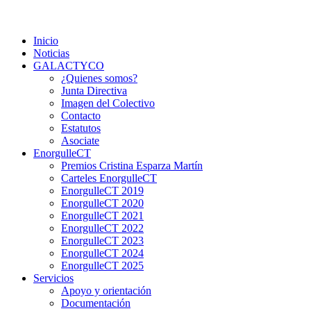
Saltar
Colectivo GALACTYCO
Asociacion de Lesbianas Gays Transexuales y Bisexuales de
al
Cartagena Y COmarca "Colectivo GALACTYCO"
Inicio
contenido
Noticias
GALACTYCO
¿Quienes somos?
Junta Directiva
Imagen del Colectivo
Contacto
Estatutos
Asociate
EnorgulleCT
Premios Cristina Esparza Martín
Carteles EnorgulleCT
EnorgulleCT 2019
EnorgulleCT 2020
EnorgulleCT 2021
EnorgulleCT 2022
EnorgulleCT 2023
EnorgulleCT 2024
EnorgulleCT 2025
Servicios
Apoyo y orientación
Documentación