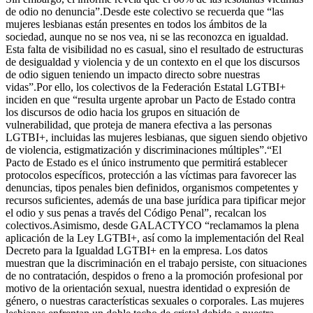
de odio no denuncia”.Desde este colectivo se recuerda que “las
mujeres lesbianas están presentes en todos los ámbitos de la
sociedad, aunque no se nos vea, ni se las reconozca en igualdad.
Esta falta de visibilidad no es casual, sino el resultado de estructuras
de desigualdad y violencia y de un contexto en el que los discursos
de odio siguen teniendo un impacto directo sobre nuestras
vidas”.Por ello, los colectivos de la Federación Estatal LGTBI+
inciden en que “resulta urgente aprobar un Pacto de Estado contra
los discursos de odio hacia los grupos en situación de
vulnerabilidad, que proteja de manera efectiva a las personas
LGTBI+, incluidas las mujeres lesbianas, que siguen siendo objetivo
de violencia, estigmatización y discriminaciones múltiples”.“El
Pacto de Estado es el único instrumento que permitirá establecer
protocolos específicos, protección a las víctimas para favorecer las
denuncias, tipos penales bien definidos, organismos competentes y
recursos suficientes, además de una base jurídica para tipificar mejor
el odio y sus penas a través del Código Penal”, recalcan los
colectivos.Asimismo, desde GALACTYCO “reclamamos la plena
aplicación de la Ley LGTBI+, así como la implementación del Real
Decreto para la Igualdad LGTBI+ en la empresa. Los datos
muestran que la discriminación en el trabajo persiste, con situaciones
de no contratación, despidos o freno a la promoción profesional por
motivo de la orientación sexual, nuestra identidad o expresión de
género, o nuestras características sexuales o corporales. Las mujeres