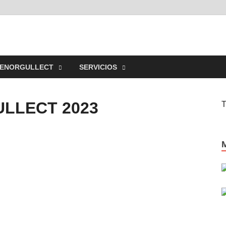
TYCO
isexuales de Cartagena Y COmarca "Colectivo GALACTYCO"
ENORGULLECT
SERVICIOS
LLECT 2023