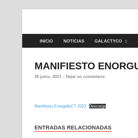
Colectivo GALAC
Asociacion de Lesbianas Gays Transexuales y B
INICIO
NOTICIAS
GALACTYCO
MANIFIESTO ENORGU
26 junio, 2023
-
Dejar un comentario
Manifiesto EnorgulleCT 2023
Descarga
ENTRADAS RELACIONADAS