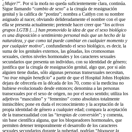
¿Mujer?
”. Por si la mofa no queda suficientemente clara, continúa.
Sigue llamando “
cambio de sexo
” a la cirugía de reasignación
genital y la califica de “
postiza
”; nombra a Caitlyn con su nombre
asignado al nacer, obviando delideradamente el nombre con el que
ella se presenta actualmente; pretende hacer creer que “
los activos
grupos LGTB […] han promovido la idea de que el sexo biológico
es una disposición o sentimiento personal más que un hecho de la
naturaleza, y que como tal puede cambiar en cualquier momento y
por cualquier motivo
”, confundiendo el sexo biológico, es decir, la
suma de los genitales externos, las gónadas, los cromosomas
sexuales, ciertos niveles hormonales y los caracteres sexuales
secundarios que presenta un individuo, con su identidad de género;
justifica que la cirugía de reasignación genital, algo que, por si aún
alguien tiene dudas, sólo algunas personas transexuales necesitan,
“
no trae ningún beneficio
” a partir de que el Hospital Johns Hopkins
dejara de ofrecerla en la década de los 70, como si la medicina no
hubiese evolucionado desde entonces; denomina a las personas
transexuales por el sexo de origen, no por el sexo sentido; utiliza los
adjetivos “masculino” y “femenino” como absolutos totalmente
inmiscibles; pone en duda el reconocimiento y la aceptación de la
propia identidad de género a cualquier edad; compara la aceptación
de la transexualidad con las “
terapias de conversión
”; y comenta,
sin base científica alguna, que los bloqueadores hormonales, que
permiten detener temporalmente el desarrollo de los caracteres
sexuales secundarios durante la pubertad, podrían “
bloquear la