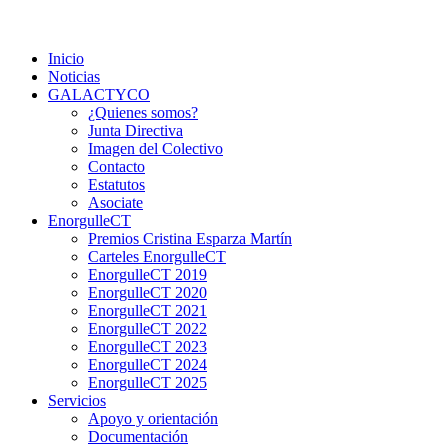
Saltar
Colectivo GALACTYCO
Asociacion de Lesbianas Gays Transexuales y Bisexuales de
al
Cartagena Y COmarca "Colectivo GALACTYCO"
Inicio
contenido
Noticias
GALACTYCO
¿Quienes somos?
Junta Directiva
Imagen del Colectivo
Contacto
Estatutos
Asociate
EnorgulleCT
Premios Cristina Esparza Martín
Carteles EnorgulleCT
EnorgulleCT 2019
EnorgulleCT 2020
EnorgulleCT 2021
EnorgulleCT 2022
EnorgulleCT 2023
EnorgulleCT 2024
EnorgulleCT 2025
Servicios
Apoyo y orientación
Documentación