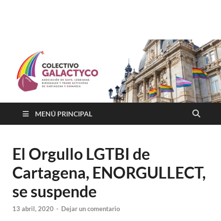
Colectivo GALACTYCO
Asociacion de Lesbianas Gays Transexuales y Bisexuales de
Cartagena Y COmarca "Colectivo GALACTYCO"
MENÚ PRINCIPAL
El Orgullo LGTBI de
Cartagena, ENORGULLECT,
se suspende
13 abril, 2020
-
Dejar un comentario