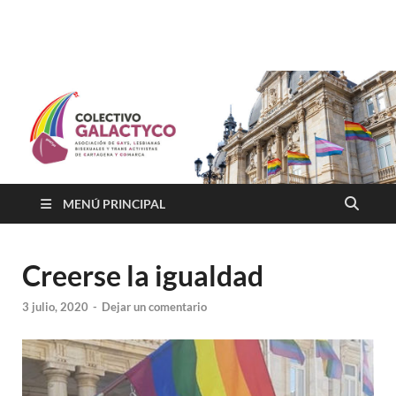
Colectivo GALACTYCO
Asociacion de Lesbianas Gays Transexuales y Bisexuales de
Cartagena Y COmarca "Colectivo GALACTYCO"
MENÚ PRINCIPAL
Creerse la igualdad
3 julio, 2020
-
Dejar un comentario