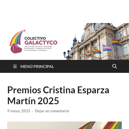
Colectivo GALACTYCO
Asociacion de Lesbianas Gays Transexuales y Bisexuales de
Cartagena Y COmarca "Colectivo GALACTYCO"
MENÚ PRINCIPAL
Premios Cristina Esparza
Martín 2025
9 mayo, 2025
-
Dejar un comentario