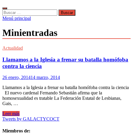
Buscar:
Menú principal
Minientradas
Actualidad
Llamamos a la Iglesia a frenar su batalla homófoba
contra la ciencia
26 enero, 2014
14 marzo, 2014
Llamamos a la Iglesia a frenar su batalla homófoba contra la ciencia
El nuevo cardenal Fernando Sebastián afirma que la
homosexualidad es tratable La Federación Estatal de Lesbianas,
Gais, …
Llamamos
Leer más
a
Tweets by GALACTYCOCT
la
Iglesia
Miembros de: