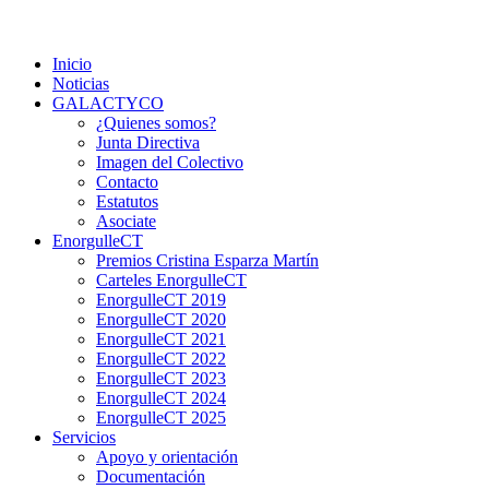
Saltar
Colectivo GALACTYCO
Asociacion de Lesbianas Gays Transexuales y Bisexuales de
al
Cartagena Y COmarca "Colectivo GALACTYCO"
Inicio
contenido
Noticias
GALACTYCO
¿Quienes somos?
Junta Directiva
Imagen del Colectivo
Contacto
Estatutos
Asociate
EnorgulleCT
Premios Cristina Esparza Martín
Carteles EnorgulleCT
EnorgulleCT 2019
EnorgulleCT 2020
EnorgulleCT 2021
EnorgulleCT 2022
EnorgulleCT 2023
EnorgulleCT 2024
EnorgulleCT 2025
Servicios
Apoyo y orientación
Documentación