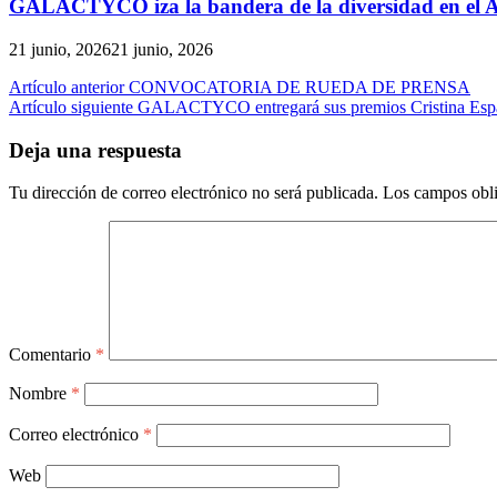
GALACTYCO iza la bandera de la diversidad en el Ayu
21 junio, 2026
21 junio, 2026
Navegación
Artículo anterior
CONVOCATORIA DE RUEDA DE PRENSA
Artículo siguiente
GALACTYCO entregará sus premios Cristina Esparz
de
entradas
Deja una respuesta
Tu dirección de correo electrónico no será publicada.
Los campos obli
Comentario
*
Nombre
*
Correo electrónico
*
Web