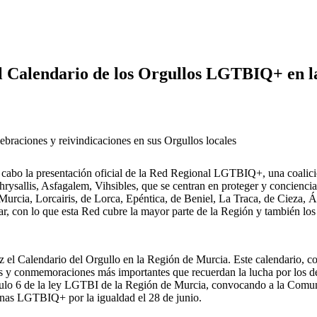
l Calendario de los Orgullos LGTBIQ+ en l
ebraciones y reivindicaciones en sus Orgullos locales
 cabo la presentación oficial de la Red Regional LGTBIQ+, una coalic
Chrysallis, Asfagalem, Vihsibles, que se centran en proteger y conciencia
a, Lorcairis, de Lorca, Epéntica, de Beniel, La Traca, de Cieza, Águ
, con lo que esta Red cubre la mayor parte de la Región y también los 
 el Calendario del Orgullo en la Región de Murcia. Este calendario, co
s y conmemoraciones más importantes que recuerdan la lucha por los de
ículo 6 de la ley LGTBI de la Región de Murcia, convocando a la Comu
onas LGTBIQ+ por la igualdad el 28 de junio.