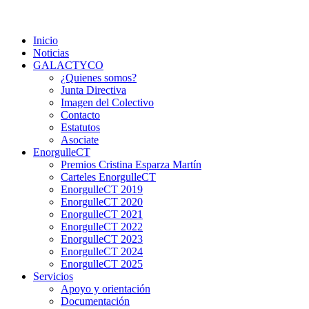
Saltar
Colectivo GALACTYCO
Asociacion de Lesbianas Gays Transexuales y Bisexuales de Ca
al
Inicio
contenido
Noticias
GALACTYCO
¿Quienes somos?
Junta Directiva
Imagen del Colectivo
Contacto
Estatutos
Asociate
EnorgulleCT
Premios Cristina Esparza Martín
Carteles EnorgulleCT
EnorgulleCT 2019
EnorgulleCT 2020
EnorgulleCT 2021
EnorgulleCT 2022
EnorgulleCT 2023
EnorgulleCT 2024
EnorgulleCT 2025
Servicios
Apoyo y orientación
Documentación