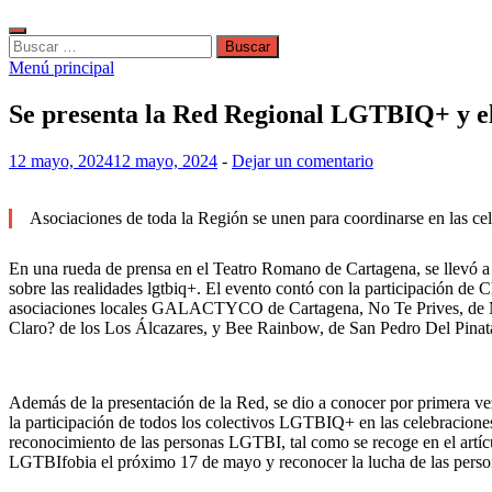
Buscar:
Menú principal
Se presenta la Red Regional LGTBIQ+ y e
12 mayo, 2024
12 mayo, 2024
-
Dejar un comentario
Asociaciones de toda la Región se unen para coordinarse en las cel
En una rueda de prensa en el Teatro Romano de Cartagena, se llevó a
sobre las realidades lgtbiq+. El evento contó con la participación de 
asociaciones locales GALACTYCO de Cartagena, No Te Prives, de Murci
Claro? de los Los Álcazares, y Bee Rainbow, de San Pedro Del Pinatar
Además de la presentación de la Red, se dio a conocer por primera vez
la participación de todos los colectivos LGTBIQ+ en las celebracione
reconocimiento de las personas LGTBI, tal como se recoge en el art
LGTBIfobia el próximo 17 de mayo y reconocer la lucha de las pers