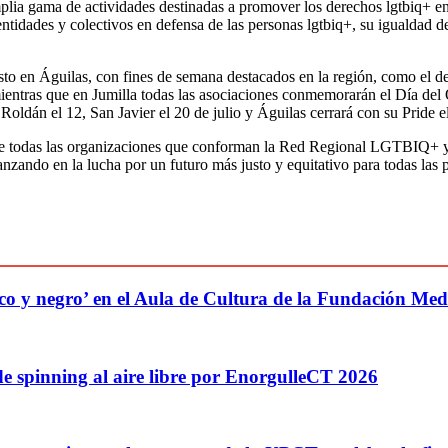
ia gama de actividades destinadas a promover los derechos lgtbiq+ en c
ntidades y colectivos en defensa de las personas lgtbiq+, su igualdad d
osto en Águilas, con fines de semana destacados en la región, como el d
 mientras que en Jumilla todas las asociaciones conmemorarán el Día del 
, Roldán el 12, San Javier el 20 de julio y Águilas cerrará con su Pride e
ón de todas las organizaciones que conforman la Red Regional LGTBIQ+ 
zando en la lucha por un futuro más justo y equitativo para todas las 
 y negro’ en el Aula de Cultura de la Fundación Med
spinning al aire libre por EnorgulleCT 2026