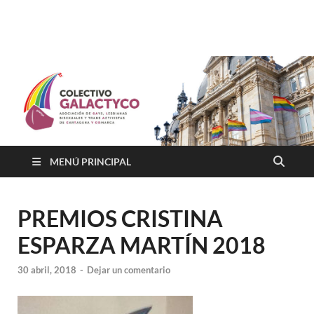
Colectivo GALACTYCO
Asociacion de Lesbianas Gays Transexuales y Bisexuales de
Cartagena Y COmarca "Colectivo GALACTYCO"
MENÚ PRINCIPAL
PREMIOS CRISTINA
ESPARZA MARTÍN 2018
30 abril, 2018
-
Dejar un comentario