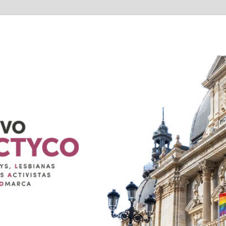
TYCO
exuales de Cartagena Y COmarca "Colectivo GALACTYCO"