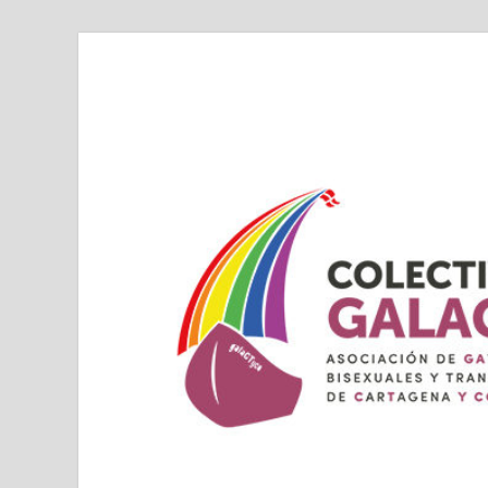
Colectivo GALAC
Asociacion de Lesbianas Gays Transexuales y Bis