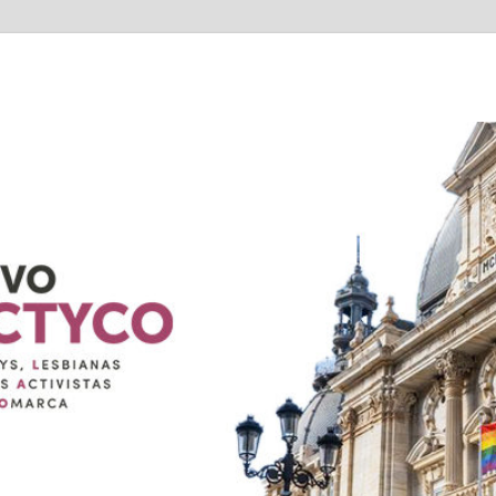
TYCO
exuales de Cartagena Y COmarca "Colectivo GALACTYCO"