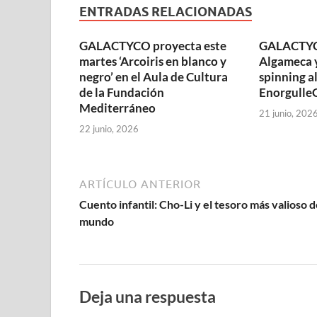
ENTRADAS RELACIONADAS
GALACTYCO proyecta este
GALACTYCO
martes ‘Arcoiris en blanco y
Algameca y
negro’ en el Aula de Cultura
spinning al
de la Fundación
Enorgulle
Mediterráneo
21 junio, 202
22 junio, 2026
ARTÍCULO ANTERIOR
Cuento infantil: Cho-Li y el tesoro más valioso d
mundo
Deja una respuesta