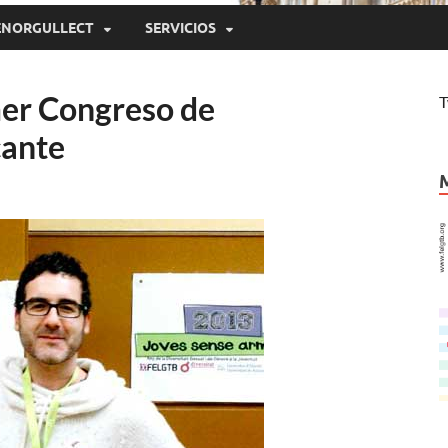
ENORGULLECT
SERVICIOS
er Congreso de
T
cante