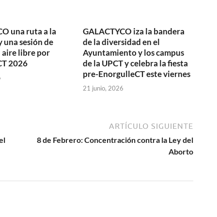
 una ruta a la
GALACTYCO iza la bandera
 una sesión de
de la diversidad en el
 aire libre por
Ayuntamiento y los campus
CT 2026
de la UPCT y celebra la fiesta
pre-EnorgulleCT este viernes
6
21 junio, 2026
ARTÍCULO SIGUIENTE
el
8 de Febrero: Concentración contra la Ley del
Aborto