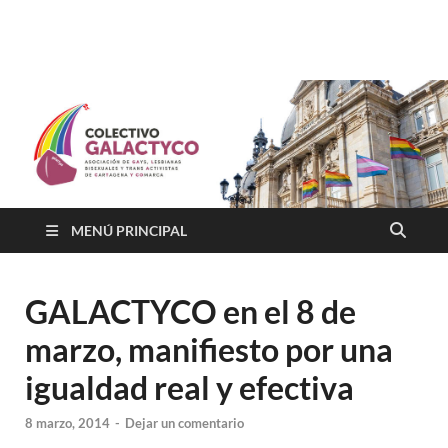
Colectivo GALACTYCO
Asociacion de Lesbianas Gays Transexuales y Bisexuales de
Cartagena Y COmarca "Colectivo GALACTYCO"
MENÚ PRINCIPAL
GALACTYCO en el 8 de
marzo, manifiesto por una
igualdad real y efectiva
8 marzo, 2014
-
Dejar un comentario