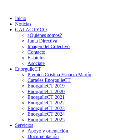
Saltar
Colectivo GALACTYCO
Asociacion de Lesbianas Gays Transexuales y Bisexuales de
al
Cartagena Y COmarca "Colectivo GALACTYCO"
Inicio
contenido
Noticias
GALACTYCO
¿Quienes somos?
Junta Directiva
Imagen del Colectivo
Contacto
Estatutos
Asociate
EnorgulleCT
Premios Cristina Esparza Martín
Carteles EnorgulleCT
EnorgulleCT 2019
EnorgulleCT 2020
EnorgulleCT 2021
EnorgulleCT 2022
EnorgulleCT 2023
EnorgulleCT 2024
EnorgulleCT 2025
Servicios
Apoyo y orientación
Documentación