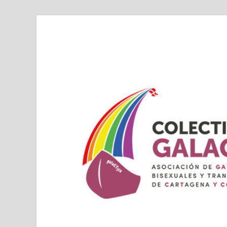
Colectivo GALAC
Asociacion de Lesbianas Gays Transexuales y Bis