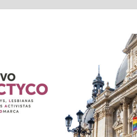
TYCO
exuales de Cartagena Y COmarca "Colectivo GALACTYCO"