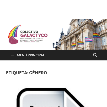
Colectivo GALACTYCO
Asociacion de Lesbianas Gays Transexuales y Bisexuales de
Cartagena Y COmarca "Colectivo GALACTYCO"
MENÚ PRINCIPAL
ETIQUETA:
GÉNERO