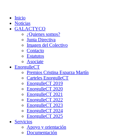
Saltar
Colectivo GALACTYCO
Asociacion de Lesbianas Gays Transexuales y Bisexuales de
al
Cartagena Y COmarca "Colectivo GALACTYCO"
Inicio
contenido
Noticias
GALACTYCO
¿Quienes somos?
Junta Directiva
Imagen del Colectivo
Contacto
Estatutos
Asociate
EnorgulleCT
Premios Cristina Esparza Martín
Carteles EnorgulleCT
EnorgulleCT 2019
EnorgulleCT 2020
EnorgulleCT 2021
EnorgulleCT 2022
EnorgulleCT 2023
EnorgulleCT 2024
EnorgulleCT 2025
Servicios
Apoyo y orientación
Documentación