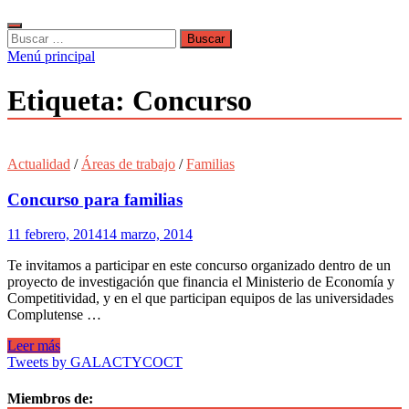
Buscar:
Menú principal
Etiqueta:
Concurso
Actualidad
/
Áreas de trabajo
/
Familias
Concurso para familias
11 febrero, 2014
14 marzo, 2014
Te invitamos a participar en este concurso organizado dentro de un
proyecto de investigación que financia el Ministerio de Economía y
Competitividad, y en el que participan equipos de las universidades
Complutense …
Concurso
Leer más
para
Tweets by GALACTYCOCT
familias
Miembros de: