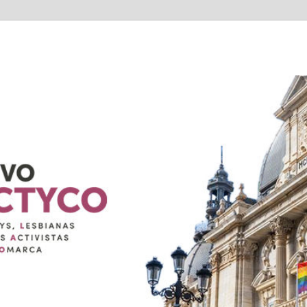
TYCO
exuales de Cartagena Y COmarca "Colectivo GALACTYCO"