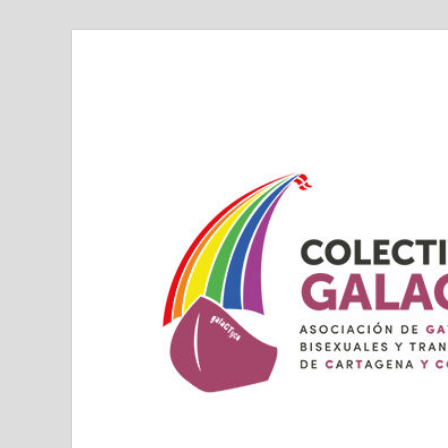
Colectivo GALAC
Asociacion de Lesbianas Gays Transexuales y Bis