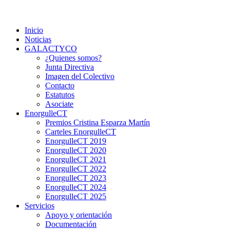
Saltar
Colectivo GALACTYCO
Asociacion de Lesbianas Gays Transexuales y Bisexuales de
al
Cartagena Y COmarca "Colectivo GALACTYCO"
Inicio
contenido
Noticias
GALACTYCO
¿Quienes somos?
Junta Directiva
Imagen del Colectivo
Contacto
Estatutos
Asociate
EnorgulleCT
Premios Cristina Esparza Martín
Carteles EnorgulleCT
EnorgulleCT 2019
EnorgulleCT 2020
EnorgulleCT 2021
EnorgulleCT 2022
EnorgulleCT 2023
EnorgulleCT 2024
EnorgulleCT 2025
Servicios
Apoyo y orientación
Documentación