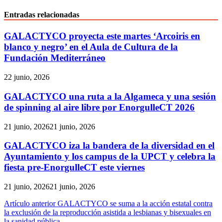
Entradas relacionadas
GALACTYCO proyecta este martes ‘Arcoiris en
blanco y negro’ en el Aula de Cultura de la
Fundación Mediterráneo
22 junio, 2026
GALACTYCO una ruta a la Algameca y una sesión
de spinning al aire libre por EnorgulleCT 2026
21 junio, 2026
21 junio, 2026
GALACTYCO iza la bandera de la diversidad en el
Ayuntamiento y los campus de la UPCT y celebra la
fiesta pre-EnorgulleCT este viernes
21 junio, 2026
21 junio, 2026
Navegación
Artículo anterior
GALACTYCO se suma a la acción estatal contra
la exclusión de la reproducción asistida a lesbianas y bisexuales en
de
la sanidad pública