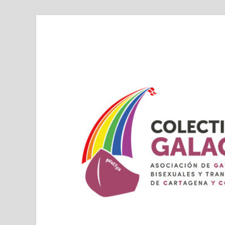
Colectivo GALAC
Asociacion de Lesbianas Gays Transexuales y B